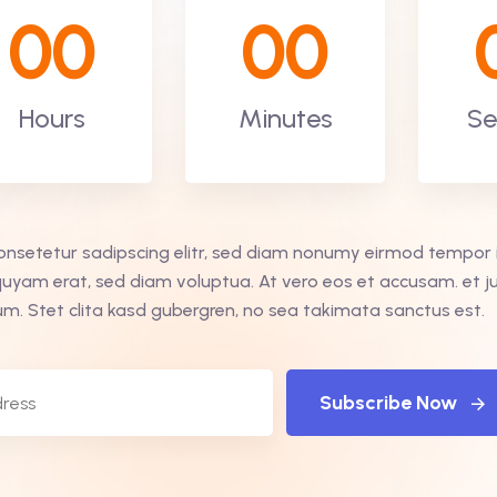
00
00
Hours
Minutes
Se
onsetetur sadipscing elitr, sed diam nonumy eirmod tempor i
quyam erat, sed diam voluptua. At vero eos et accusam. et j
um. Stet clita kasd gubergren, no sea takimata sanctus est.
Subscribe Now