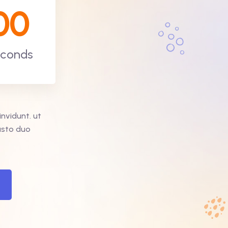
00
conds
nvidunt. ut
usto duo